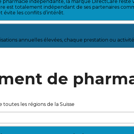
ue pharmacie indépendante, la
marque DirectCare reste v
are est totalement indépendant de ses
partenaires comm
évite les conflits d’intérêt.
isations annuelles élevées, chaque prestation ou activité 
ement de pharma
outes les régions de la Suisse