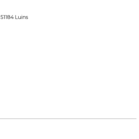
15
1184 Luins