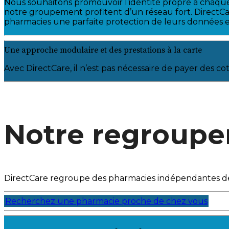
Nous souhaitons promouvoir l’identité propre à chaq
notre
groupement profitent d’un réseau fort. DirectC
pharmacies une parfaite
protection de leurs données et 
Une approche modulaire et des prestations à la carte
Avec DirectCare, il n’est pas nécessaire de payer des cot
Notre regroup
DirectCare regroupe des pharmacies indépendantes de t
Recherchez une pharmacie proche de chez vous