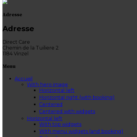
Adresse
Adresse
Direct Care
Chemin de la Tuiliere 2
1184 Vinzel
Menu
Accueil
With hero image
Horizontal left
Horizontal right (with booking)
Centered
Centered with widgets
Horizontal left
With top widgets
With menu widgets (and booking)